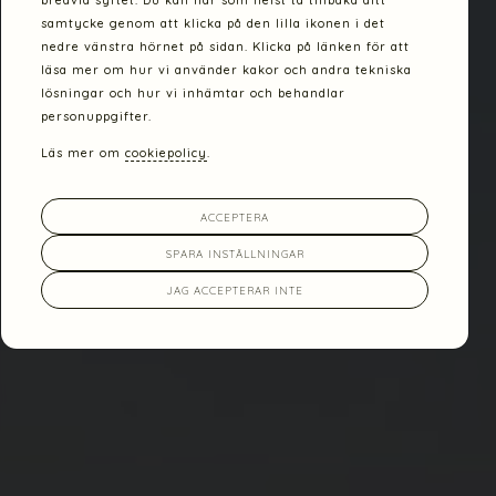
bredvid syftet. Du kan när som helst ta tillbaka ditt
samtycke genom att klicka på den lilla ikonen i det
nedre vänstra hörnet på sidan. Klicka på länken för att
läsa mer om hur vi använder kakor och andra tekniska
lösningar och hur vi inhämtar och behandlar
personuppgifter.
Läs mer om
cookiepolicy
.
ACCEPTERA
SPARA INSTÄLLNINGAR
JAG ACCEPTERAR INTE