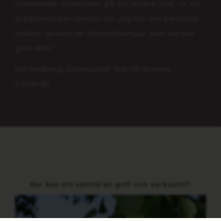
utmanande situationer på ett lättare sätt. Ur ett
arbetsmiljöperspektiv ser jag hur min personal
stärkts genom de förutsättningar som kursen
givit dem."
Ida Hedberg, Enhetschef, Närvårdsteam
Västerås
Hur kan ett samtal bli gott och verksamt?