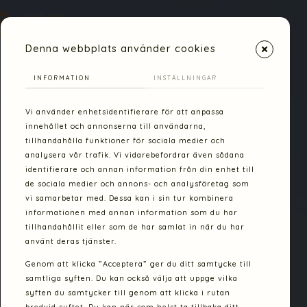
mötas i samtal
Denna webbplats använder cookies
INFORMATION
INSTÄLLNINGAR
Vi använder enhetsidentifierare för att anpassa
innehållet och annonserna till användarna,
tillhandahålla funktioner för sociala medier och
analysera vår trafik. Vi vidarebefordrar även sådana
identifierare och annan information från din enhet till
de sociala medier och annons- och analysföretag som
vi samarbetar med. Dessa kan i sin tur kombinera
informationen med annan information som du har
VÅRA KURSER
ANSÖK NU!
tillhandahållit eller som de har samlat in när du har
använt deras tjänster.
Genom att klicka ”Acceptera” ger du ditt samtycke till
samtliga syften. Du kan också välja att uppge vilka
syften du samtycker till genom att klicka i rutan