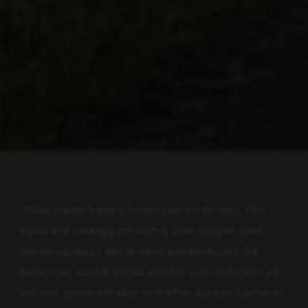
"Mina medarbetare beskriver att de dels fått
konkreta verktyg att nyttja som hjälper dem i
deras vardag i det direkta patientmötet. De
beskriver också att de stärkts som individer på
ett mer generellt plan och efter kursen hanterar