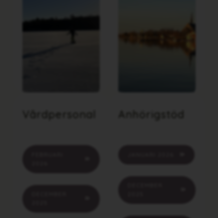
Våren närmar sig - och
med den nya
Bli tryggare i mötet
möjligheter till
med patienter och
fördjupning, reflektion
anhöriga – dax att
och utveckling i det
planera fortbildning!
viktiga arbetet med
anhörigstöd.
Vårdpersonal
Anhörigstöd
FEBRUARI
JANUARI 2026
2026
DECEMBER
DECEMBER
2025
2025