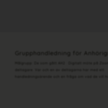
Grupphandledning för Anhörig
Målgrupp: De som gått AH2 Digitalt möte på Zo
deltagare Var och en av deltagarna har med ett
handledningsärende och en fråga om vad de vill h