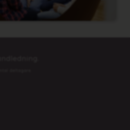
andledning.
ntal deltagare.