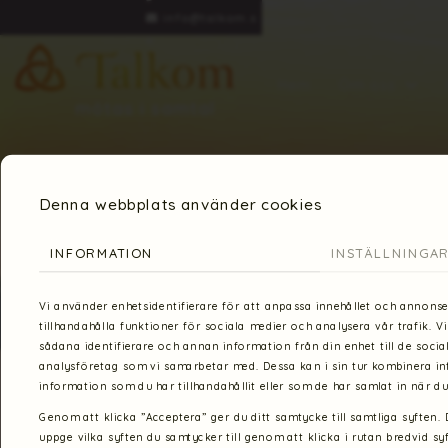
info@talkom.s
e
Hem
Om oss
mötas i samtal
Denna webbplats använder cookies
INFORMATION
INSTÄLLNINGA
Vi använder enhetsidentifierare för att anpassa innehållet och annonse
tillhandahålla funktioner för sociala medier och analysera vår trafik. V
sådana identifierare och annan information från din enhet till de soci
analysföretag som vi samarbetar med. Dessa kan i sin tur kombinera 
information som du har tillhandahållit eller som de har samlat in när du
Är du intresserad av våra kurser i 
Genom att klicka ”Acceptera” ger du ditt samtycke till samtliga syften.
uppge vilka syften du samtycker till genom att klicka i rutan bredvid sy