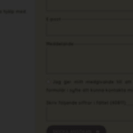
a hjälp med.
E-post
Meddelande
Jag ger mitt medgivande till at
formulär i syfte att kunna kontakta mi
Skriv följande siffror i fältet (40811)
SKICKA ANSÖKAN