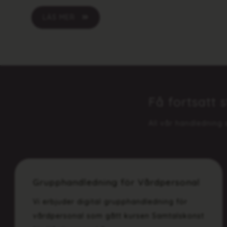
LÄS MER
Få fortsatt
All vår handledning
Grupphandledning för Vårdpersonal
Vi erbjuder digital grupphandledning för
vårdpersonal som gått kursen Samtalskonst