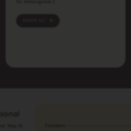
för Anhörigstöd 2.
ANSÖK NU
sonal
Förnamn
oom Max 10