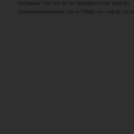
deltagare Var och en av deltagarna har med ett
handledningsärende och en fråga om vad de vill h