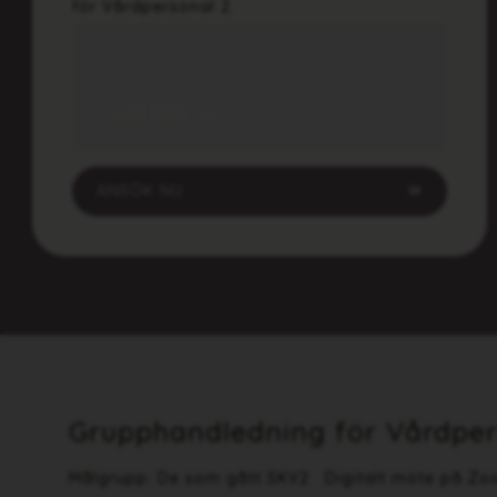
för Vårdpersonal 2.
LÄS MER
ANSÖK NU
Grupphandledning för Vårdper
Målgrupp: De som gått SKV2 Digitalt möte på Z