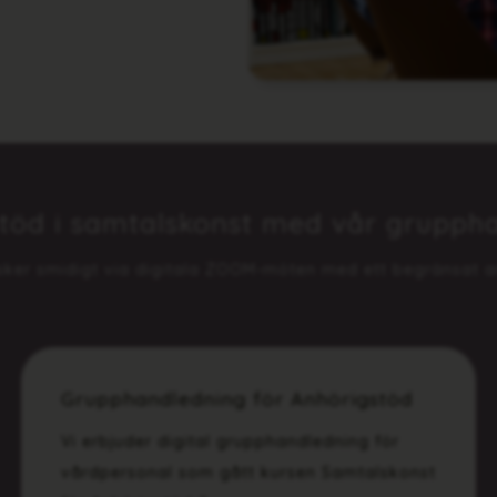
 stöd i samtalskonst med vår grupph
 sker smidigt via digitala ZOOM-möten med ett begränsat a
Grupphandledning för Anhörigstöd
Vi erbjuder digital grupphandledning för
vårdpersonal som gått kursen Samtalskonst