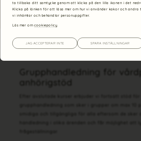
ta tillbaka ditt samtycke genom att klicka på den lilla ikonen i det ned
Klicka på länken för att läsa mer om hur vi använder kakor och andra 
vi inhämtar och behandlar personuppgifter.
Läs mer om
cookiepolicy
.
JAG ACCEPTERAR INTE
SPARA INSTÄLLNINGAR
TILLBAKA
Grupphandledning för vård
anhörigstöd
Efter avslutade kurser erbjuder vi fortsatt stöd f
grupphandledning som sker i grupper om max 10 p
smidiga och tillgängliga för alla eftersom de sker d
handledning i olika ärenden och får möjlighet att ly
frågeställningar.