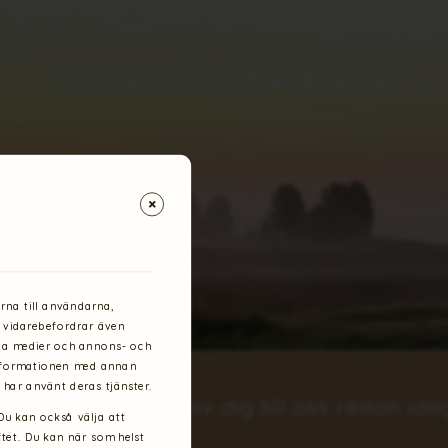
Grupphandledning
Kurser
Deltagare berättar
Frågor och svar
Kon
R
rna till användarna,
i vidarebefordrar även
ala medier och annons- och
informationen med annan
 har använt deras tjänster.
samtalskonst hör av dig till oss redan ida
 Du kan också välja att
ftet. Du kan när som helst