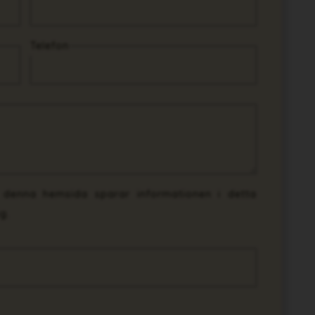
Telefon
t denna hemsida sparar informationen i detta
g.