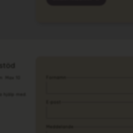
stöd
Fornamn
om Max 10
a hjälp med.
E-post
Meddelande