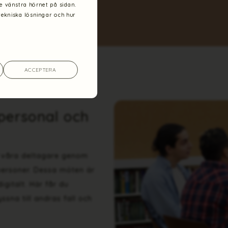
re vänstra hörnet på sidan.
tekniska lösningar och hur
ACCEPTERA
personal och
ör våra deltagare genom
ersoner. Dessa möten är
igitalt. Här får du
ssna till andras fall och