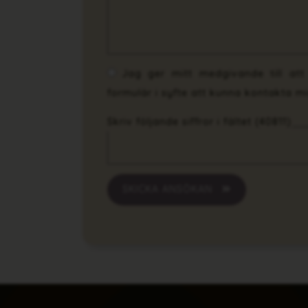
Jag ger mitt medgivande till at
formulär i syfte att kunna kontakta mi
Skriv följande siffror i fältet (40811)
SKICKA ANSÖKAN